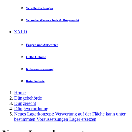
Veröffentlichungen
Versuche Wasserschutz & Düngerecht
ZALD
Fragen und Antworten
Gelbe Gebiete
Kulissenausweisung
Rote Gebiete
Home
Düngebehörde
Düngerecht
Düngeverordnung
Neues Lagerkonzept: Verwertung auf der Fläche kann unter
bestimmten Voraussetzungen Lager ersetzen