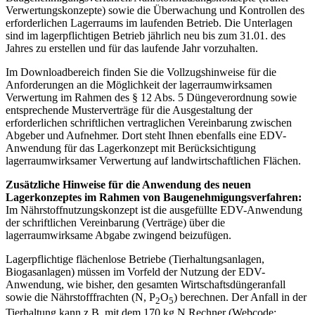
Verwertungskonzepte) sowie die Überwachung und Kontrollen des
erforderlichen Lagerraums im laufenden Betrieb. Die Unterlagen
sind im lagerpflichtigen Betrieb jährlich neu bis zum 31.01. des
Jahres zu erstellen und für das laufende Jahr vorzuhalten.
Im Downloadbereich finden Sie die Vollzugshinweise für die
Anforderungen an die Möglichkeit der lagerraumwirksamen
Verwertung im Rahmen des § 12 Abs. 5 Düngeverordnung sowie
entsprechende Musterverträge für die Ausgestaltung der
erforderlichen schriftlichen vertraglichen Vereinbarung zwischen
Abgeber und Aufnehmer. Dort steht Ihnen ebenfalls eine EDV-
Anwendung für das Lagerkonzept mit Berücksichtigung
lagerraumwirksamer Verwertung auf landwirtschaftlichen Flächen.
Zusätzliche Hinweise für die Anwendung des neuen
Lagerkonzeptes im Rahmen von Baugenehmigungsverfahren:
Im Nährstoffnutzungskonzept ist die ausgefüllte EDV-Anwendung
der schriftlichen Vereinbarung (Verträge) über die
lagerraumwirksame Abgabe zwingend beizufügen.
Lagerpflichtige flächenlose Betriebe (Tierhaltungsanlagen,
Biogasanlagen) müssen im Vorfeld der Nutzung der EDV-
Anwendung, wie bisher, den gesamten Wirtschaftsdüngeranfall
sowie die Nährstofffrachten (N, P
O
) berechnen. Der Anfall in der
2
5
Tierhaltung kann z.B. mit dem 170 kg N Rechner (Webcode: