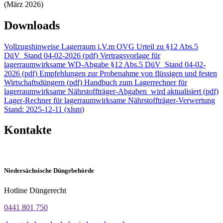
(März 2026)
Downloads
Vollzugshinweise Lagerraum i.V.m OVG Urteil zu §12 Abs.5
DüV_Stand 04-02-2026 (pdf)
Vertragsvorlage für
lagerraumwirksame WD-Abgabe §12 Abs.5 DüV_Stand 04-02-
2026 (pdf)
Empfehlungen zur Probenahme von flüssigen und festen
Wirtschaftsdüngern (pdf)
Handbuch zum Lagerrechner für
lagerraumwirksame Nährstoffträger-Abgaben_wird aktualisiert (pdf)
Lager-Rechner für lagerraumwirksame Nährstoffträger-Verwertung
Stand: 2025-12-11 (xlsm)
Kontakte
Niedersächsische Düngebehörde
Hotline Düngerecht
0441 801 750