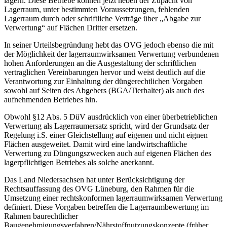
lagern. Diese Betriebe können jetzt neben der Zupacht von
Lagerraum, unter bestimmten Voraussetzungen, fehlenden
Lagerraum durch oder schriftliche Verträge über „Abgabe zur
Verwertung“ auf Flächen Dritter ersetzen.
In seiner Urteilsbegründung hebt das OVG jedoch ebenso die mit
der Möglichkeit der lagerraumwirksamen Verwertung verbundenen
hohen Anforderungen an die Ausgestaltung der schriftlichen
vertraglichen Vereinbarungen hervor und weist deutlich auf die
Verantwortung zur Einhaltung der düngerechtlichen Vorgaben
sowohl auf Seiten des Abgebers (BGA/Tierhalter) als auch des
aufnehmenden Betriebes hin.
Obwohl §12 Abs. 5 DüV ausdrücklich von einer überbetrieblichen
Verwertung als Lagerraumersatz spricht, wird der Grundsatz der
Regelung i.S. einer Gleichstellung auf eigenen und nicht eignen
Flächen ausgeweitet. Damit wird eine landwirtschaftliche
Verwertung zu Düngungszwecken auch auf eigenen Flächen des
lagerpflichtigen Betriebes als solche anerkannt.
Das Land Niedersachsen hat unter Berücksichtigung der
Rechtsauffassung des OVG Lüneburg, den Rahmen für die
Umsetzung einer rechtskonformen lagerraumwirksamen Verwertung
definiert. Diese Vorgaben betreffen die Lagerraumbewertung im
Rahmen baurechtlicher
Baugenehmigungsverfahren/Nährstoffnutzungskonzepte (früher