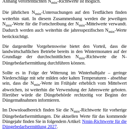
Anhang veröffentlichten N
-Richtwerte ist möglich.
min
Die jährlichen N
-Untersuchungen auf den Testflächen finden
min
weiterhin statt. In diesem Zusammenhang werden die jeweiligen
N
-Werte für die Fortschreibung der N
-Mittelwerte verwandt.
min
min
Dadurch werden auch weiterhin die jahresspezifischen N
-Werte
min
berücksichtigt.
Die dargestellte Vorgehensweise bietet den Vorteil, dass die
landwirtschaftlichen Betriebe bereits in den Wintermonaten auf der
Grundlage der durchschnittlichen N
-Richtwerte die N-
min
Düngebedarfsermittlung durchführen können.
Sollte es in Folge der Witterung im Winterhalbjahr – geringe
Niederschläge mit sehr milden oder kalten Temperaturen - absehbar
sein, dass die N
-Werte im Frühjahr erheblich vom Mittelwert
min­
abweichen, ist weiterhin die Verwendung der Jahreswerte geboten.
Hierüber würde die Düngebehörde rechtzeitig vor Beginn der
Düngemaßnahmen informieren.
Im Downloadbereich finden Sie die N
-Richtwerte für vorherige
min
Düngebedarfsermittlungen. Die aktuellen Werte für das kommende
Düngejahr finden Sie in folgendem Artikel:
Nmin-Richtwerte für die
Düngebedarfsermittlung 2027
.