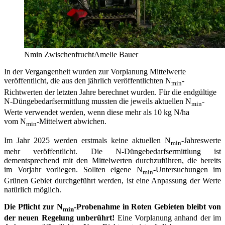
Nmin Zwischenfrucht
Amelie Bauer
In der Vergangenheit wurden zur Vorplanung Mittelwerte
veröffentlicht, die aus den jährlich veröffentlichten N
-
min
Richtwerten der letzten Jahre berechnet wurden. Für die endgültige
N-Düngebedarfsermittlung mussten die jeweils aktuellen N
-
min
Werte verwendet werden, wenn diese mehr als 10 kg N/ha
vom N
-Mittelwert abwichen.
min
Im Jahr 2025 werden erstmals keine aktuellen N
-Jahreswerte
min
mehr veröffentlicht. Die N-Düngebedarfsermittlung ist
dementsprechend mit den Mittelwerten durchzuführen, die bereits
im Vorjahr vorliegen. Sollten eigene N
-Untersuchungen im
min
Grünen Gebiet durchgeführt werden, ist eine Anpassung der Werte
natürlich möglich.
Die Pflicht zur N
-Probenahme in Roten Gebieten bleibt von
min
der neuen Regelung unberührt!
Eine Vorplanung anhand der im