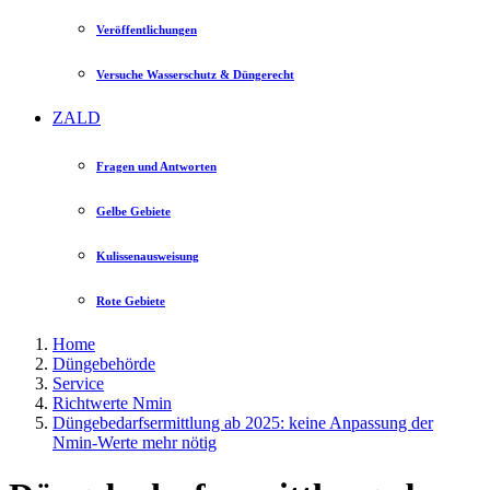
Veröffentlichungen
Versuche Wasserschutz & Düngerecht
ZALD
Fragen und Antworten
Gelbe Gebiete
Kulissenausweisung
Rote Gebiete
Home
Düngebehörde
Service
Richtwerte Nmin
Düngebedarfsermittlung ab 2025: keine Anpassung der
Nmin-Werte mehr nötig