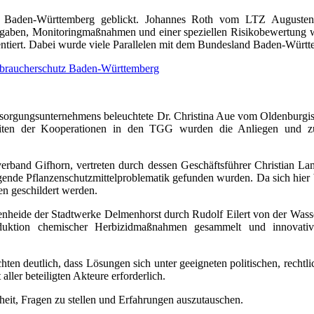
 Baden-Württemberg geblickt. Johannes Roth vom LTZ Augustenberg
orgaben, Monitoringmaßnahmen und einer speziellen Risikobewertung w
ntiert. Dabei wurde viele Parallelen mit dem Bundesland Baden-Württ
erbraucherschutz Baden-Württemberg
rsorgungsunternehmens beleuchtete Dr. Christina Aue vom Oldenburg
eiten der Kooperationen in den TGG wurden die Anliegen und zuk
verband Gifhorn, vertreten durch dessen Geschäftsführer Christian L
iegende Pflanzenschutzmittelproblematik gefunden wurden. Da sich hier 
n geschildert werden.
enheide der Stadtwerke Delmenhorst durch Rudolf Eilert von der Was
uktion chemischer Herbizidmaßnahmen gesammelt und innovative L
hten deutlich, dass Lösungen sich unter geeigneten politischen, recht
 aller beteiligten Akteure erforderlich.
eit, Fragen zu stellen und Erfahrungen auszutauschen.