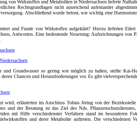
fung von Wirkstoffen und Metaboliten in Niedersachsen lieferte Natha
iedlichen Rechtsgrundlagen nicht ausreichend aufeinander abgestimmt
erversorgung. Abschließend wurde betont, wie wichtig eine Harmonisie
ntiert und Funde von Wirkstoffen aufgeklärt? Hierzu lieferten Eil
achsen, Antworten. Eine bedeutende Neuerung: Aufzeichnungen von 
.
rsachsen
 Niedersachsen
er und Grundwasser so gering wie möglich zu halten, stellte Kai-
it deren Chancen und Herausforderungen vor. Es gibt vielversprechende
chsen
etzt wird, erläuterten im Anschluss Tobias Jöring von der Bezirkss
es und der Beratung ist das Ziel des Nds. Pflanzenschutzdienstes, 
ziden mit Hilfe verschiedenster Verfahren stand im besonderen Fo
ttelwirkstoffen und derer Metabolite auftreten. Die verschiedenen V