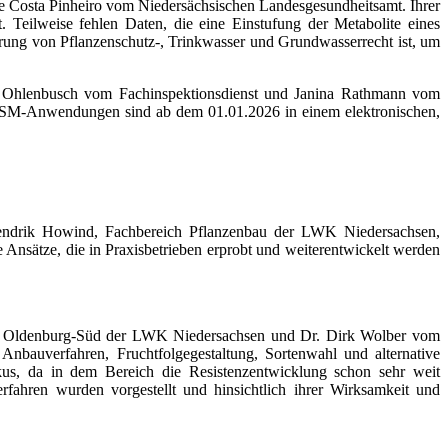
lie Costa Pinheiro vom Niedersächsischen Landesgesundheitsamt. Ihrer
. Teilweise fehlen Daten, die eine Einstufung der Metabolite eines
rung von Pflanzenschutz-, Trinkwasser und Grundwasserrecht ist, um
ert Ohlenbusch vom Fachinspektionsdienst und Janina Rathmann vom
PSM-Anwendungen sind ab dem 01.01.2026 in einem elektronischen,
Hendrik Howind, Fachbereich Pflanzenbau der LWK Niedersachsen,
 Ansätze, die in Praxisbetrieben erprobt und weiterentwickelt werden
telle Oldenburg-Süd der LWK Niedersachsen und Dr. Dirk Wolber vom
Anbauverfahren, Fruchtfolgegestaltung, Sortenwahl und alternative
kus, da in dem Bereich die Resistenzentwicklung schon sehr weit
erfahren wurden vorgestellt und hinsichtlich ihrer Wirksamkeit und