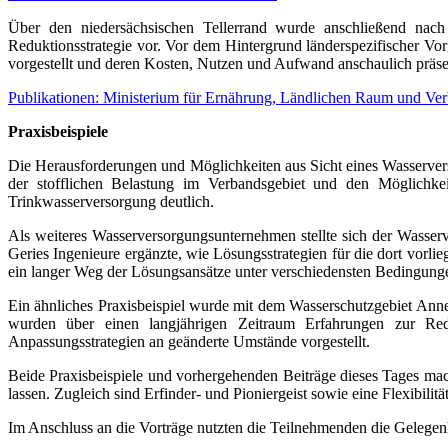
Über den niedersächsischen Tellerrand wurde anschließend nach
Reduktionsstrategie vor. Vor dem Hintergrund länderspezifischer V
vorgestellt und deren Kosten, Nutzen und Aufwand anschaulich präse
Publikationen: Ministerium für Ernährung, Ländlichen Raum und V
Praxisbeispiele
Die Herausforderungen und Möglichkeiten aus Sicht eines Wasserve
der stofflichen Belastung im Verbandsgebiet und den Möglichk
Trinkwasserversorgung deutlich.
Als weiteres Wasserversorgungsunternehmen stellte sich der Wasser
Geries Ingenieure ergänzte, wie Lösungsstrategien für die dort vorl
ein langer Weg der Lösungsansätze unter verschiedensten Bedingunge
Ein ähnliches Praxisbeispiel wurde mit dem Wasserschutzgebiet Ann
wurden über einen langjährigen Zeitraum Erfahrungen zur Red
Anpassungsstrategien an geänderte Umstände vorgestellt.
Beide Praxisbeispiele und vorhergehenden Beiträge dieses Tages mac
lassen. Zugleich sind Erfinder- und Pioniergeist sowie eine Flexibilität
Im Anschluss an die Vorträge nutzten die Teilnehmenden die Gelegenh